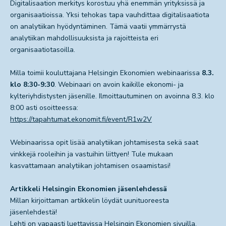
Digitalisaation merkitys korostuu yhä enemmän yrityksissä ja
organisaatioissa. Yksi tehokas tapa vauhdittaa digitalisaatiota
on analytiikan hyödyntäminen. Tämä vaatii ymmärrystä
analytiikan mahdollisuuksista ja rajoitteista eri
organisaatiotasoilla.
Milla toimii kouluttajana Helsingin Ekonomien webinaarissa
8.3.
klo 8:30-9:30
. Webinaari on avoin kaikille ekonomi- ja
kylteriyhdistysten jäsenille. Ilmoittautuminen on avoinna 8.3. klo
8:00 asti osoitteessa:
https://tapahtumat.ekonomit.fi/event/R1w2V
Webinaarissa opit lisää analytiikan johtamisesta sekä saat
vinkkejä rooleihin ja vastuihin liittyen! Tule mukaan
kasvattamaan analytiikan johtamisen osaamistasi!
Artikkeli Helsingin Ekonomien jäsenlehdessä
Millan kirjoittaman artikkelin löydät uunituoreesta
jäsenlehdestä!
Lehti on vapaasti luettavissa
Helsingin Ekonomien sivuilla.